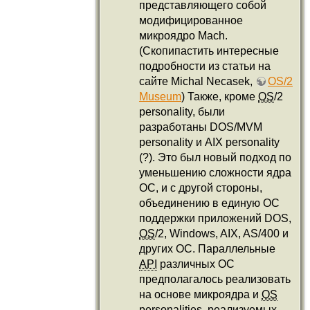
представляющего собой
модифицированное
микроядро Mach.
(Скопипастить интересные
подробности из статьи на
сайте Michal Necasek,
OS/2
Museum
) Также, кроме
OS
/2
personality, были
разработаны DOS/MVM
personality и AIX personality
(?). Это был новый подход по
уменьшению сложности ядра
ОС, и с другой стороны,
объединению в единую ОС
поддержки приложений DOS,
OS
/2, Windows, AIX, AS/400 и
других ОС. Параллельные
API
различных ОС
предполагалось реализовать
на основе микроядра и
OS
personalities, реализуемых