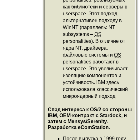
как библиотеки и серверы в
userspace. Этот подход
альтернативен подходу в
WinNT (параллель: NT
subsystems –
OS
personalities). В отличие от
ядра NT, драйвера,
файловые системы и
OS
personalities работают в
userspace. Это увеличивает
изоляцию компонентов и
устойчивость. IBM здесь
использовала классический
микроядерный подход.
Спад интереса к OS/2 со стороны
IBM, OEM-контракт с Stardock, и
затем с Mensys/Serenity.
Разработка eComStation.
После выпуска в 1999 году