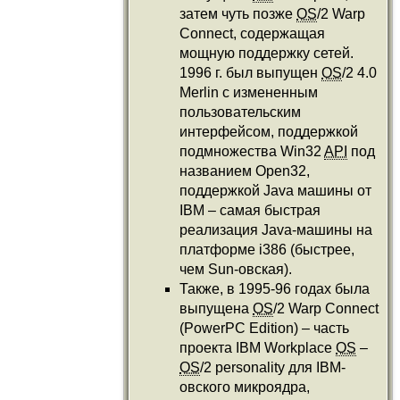
затем чуть позже
OS
/2 Warp
Connect, содержащая
мощную поддержку сетей.
1996 г. был выпущен
OS
/2 4.0
Merlin с измененным
пользовательским
интерфейсом, поддержкой
подмножества Win32
API
под
названием Open32,
поддержкой Java машины от
IBM – самая быстрая
реализация Java-машины на
платформе i386 (быстрее,
чем Sun-овская).
Также, в 1995-96 годах была
выпущена
OS
/2 Warp Connect
(PowerPC Edition) – часть
проекта IBM Workplace
OS
–
OS
/2 personality для IBM-
овского микроядра,