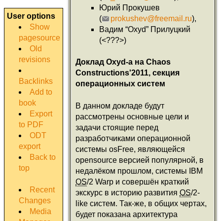
Юрий Прокушев
User options
(
prokushev@freemail.ru
),
Show
Вадим “Oxyd” Прилуцкий
pagesource
(<???>)
Old
revisions
Доклад Oxyd-а на Chaos
Constructions'2011, секция
Backlinks
операционных систем
Add to
book
В данном докладе будут
Export
рассмотрены основные цели и
to PDF
задачи стоящие перед
ODT
разработчиками операционной
export
системы osFree, являющейся
Back to
opensource версией популярной, в
top
недалёком прошлом, системы IBM
OS
/2 Warp и совершён краткий
Recent
экскурс в историю развития
OS
/2-
Changes
like систем. Так-же, в общих чертах,
Media
будет показана архитектура