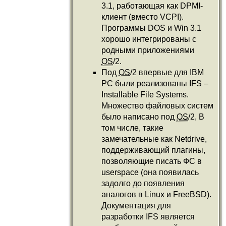
3.1, работающая как DPMI-
клиент (вместо VCPI).
Программы DOS и Win 3.1
хорошо интегрированы с
родными приложениями
OS
/2.
Под
OS
/2 впервые для IBM
PC были реализованы IFS –
Installable File Systems.
Множество файловых систем
было написано под
OS
/2, В
том числе, такие
замечательные как Netdrive,
поддерживающий плагины,
позволяющие писать ФС в
userspace (она появилась
задолго до появления
аналогов в Linux и FreeBSD).
Документация для
разработки IFS является