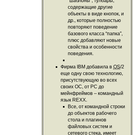
“шаблоны”, тулбары,
содержащие другие
объекты в виде кнопок, и
др., которые полностью
повторяют поведение
базового класса “папка”,
плюс добавляют новые
свойства и особенности
поведения.
Фирма IBM добавила в
OS
/2
еще одну свою технологию,
присутствующую во всех
своих ОС, от PC до
мейнфреймов – командный
язык REXX.
Все, от командной строки
до объектов рабочего
стола и плагинов
файловых систем и
сетевого стека, имеет