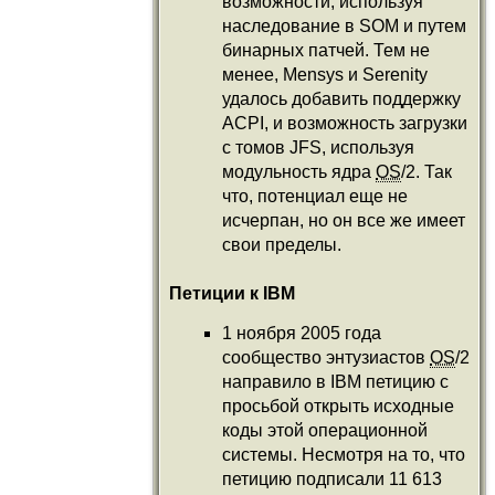
возможности, используя
наследование в SOM и путем
бинарных патчей. Тем не
менее, Mensys и Serenity
удалось добавить поддержку
ACPI, и возможность загрузки
с томов JFS, используя
модульность ядра
OS
/2. Так
что, потенциал еще не
исчерпан, но он все же имеет
свои пределы.
Петиции к IBM
1 ноября 2005 года
сообщество энтузиастов
OS
/2
направило в IBM петицию с
просьбой открыть исходные
коды этой операционной
системы. Несмотря на то, что
петицию подписали 11 613