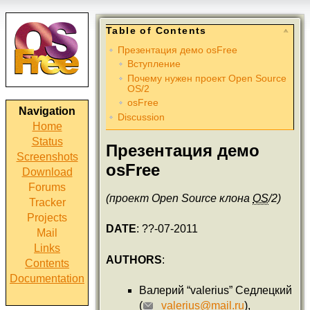
Table of Contents
Презентация демо osFree
Вступление
Почему нужен проект Open Source
OS/2
osFree
Navigation
Discussion
Home
Status
Презентация демо
Screenshots
osFree
Download
Forums
(проект Open Source клона
OS
/2)
Tracker
Projects
DATE
: ??-07-2011
Mail
Links
AUTHORS
:
Contents
Documentation
Валерий “valerius” Седлецкий
(
_valerius@mail.ru
),