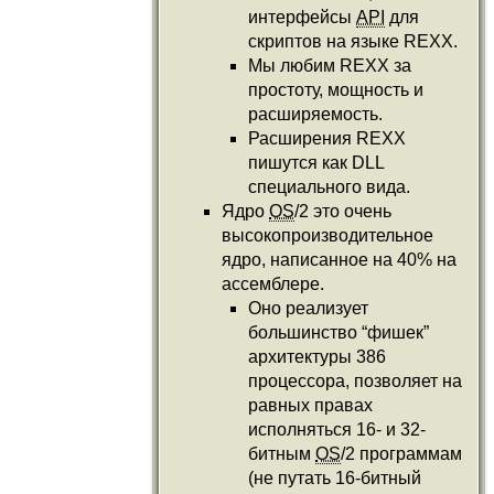
интерфейсы
API
для
скриптов на языке REXX.
Мы любим REXX за
простоту, мощность и
расширяемость.
Расширения REXX
пишутся как DLL
специального вида.
Ядро
OS
/2 это очень
высокопроизводительное
ядро, написанное на 40% на
ассемблере.
Оно реализует
большинство “фишек”
архитектуры 386
процессора, позволяет на
равных правах
исполняться 16- и 32-
битным
OS
/2 программам
(не путать 16-битный