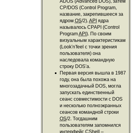
ADOS (Advanced DOS), затем
CP/DOS (Control Program,
название, закрепившееся за
ядром
OS
/2).
API
ядра
называлось CPAPI (Control
Program
API
). По своим
визуальным характеристикам
(Look'n'feel с точки зрения
пользователя) она
наследовала командную
строку DOS'a.
Первая версия вышла в 1987
году, она была похожа на
многозадачный DOS, могла
запускать единственный
сеанс совместимости с DOS
и несколько полноэкранных
сеансов командной строки
OS
/2. Тогдашним
пользователям запомнился
интерфейс CShell –