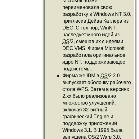
Microsoft позже
переименовала свою
разработку в Windows NT 3.0,
пригласив Дейва Катлера из
DEC. С тех пор, WinNT
наследует много идей из
OS
/2, смешав их с идеями
DEC VMS. Фирма Microsoft
разработала оригинальное
ядро NT, поддерживающее
подсистемы.
Фирма же IBM в
OS
/2 2.0
выпускает оболочку рабочего
стола WPS. Затем в версиях
2.xx было реализовано
множество улучшений,
включая 32-битный
графический Engine и
поддержку приложений
Windows 3.1. В 1995 была
выпущена
OS
/2 Warp 3.0,