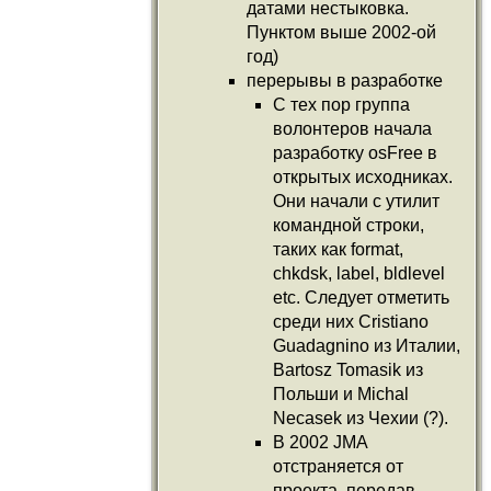
датами нестыковка.
Пунктом выше 2002-ой
год)
перерывы в разработке
С тех пор группа
волонтеров начала
разработку osFree в
открытых исходниках.
Они начали с утилит
командной строки,
таких как format,
chkdsk, label, bldlevel
etc. Следует отметить
среди них Cristiano
Guadagnino из Италии,
Bartosz Tomasik из
Польши и Michal
Necasek из Чехии (?).
В 2002 JMA
отстраняется от
проекта, передав