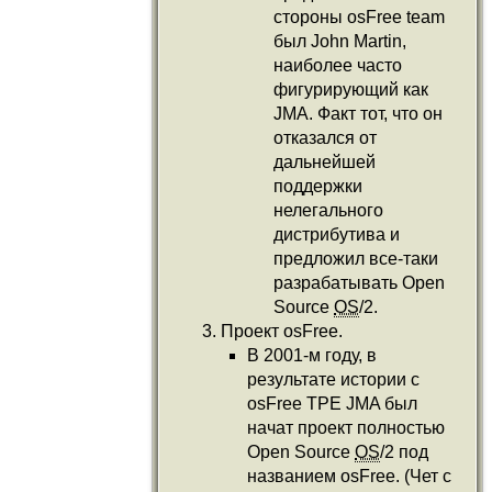
стороны osFree team
был John Martin,
наиболее часто
фигурирующий как
JMA. Факт тот, что он
отказался от
дальнейшей
поддержки
нелегального
дистрибутива и
предложил все-таки
разрабатывать Open
Source
OS
/2.
Проект osFree.
В 2001-м году, в
результате истории с
osFree TPE JMA был
начат проект полностью
Open Source
OS
/2 под
названием osFree. (Чет с