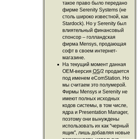
такое право было передано
фирме Serenity Systems (не
столь широко известной, как
Stardock). Но у Serenity был
влиятельный финансовый
спонсор – голландская
фирма Mensys, продающая
софт в своем интернет-
магазине.
На текущий момент данная
OEM-версия
OS
/2 продается
под именем eComStation. Но
мы считаем это полумерой.
Фирмы Mensys и Serenity не
имеют полных исходных
кодов системы, в том числе,
ядра и Presentation Manager,
поэтому они вынуждены
использовать их как “черный
ящик”, лишь добавляя новые