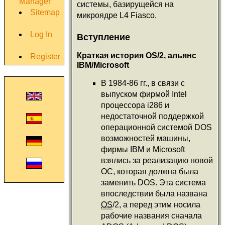
Manager
системы, базирущейся на
Sitemap
микроядре L4 Fiasco.
Log In
Вступление
Краткая история OS/2, альянс
Register
IBM/Microsoft
В 1984-86 гг., в связи с
выпуском фирмой Intel
процессора i286 и
недостаточной поддержкой
операционной системой DOS
возможностей машины,
фирмы IBM и Microsoft
взялись за реализацию новой
ОС, которая должна была
заменить DOS. Эта система
впоследствии была названа
OS
/2, а перед этим носила
рабочие названия сначала