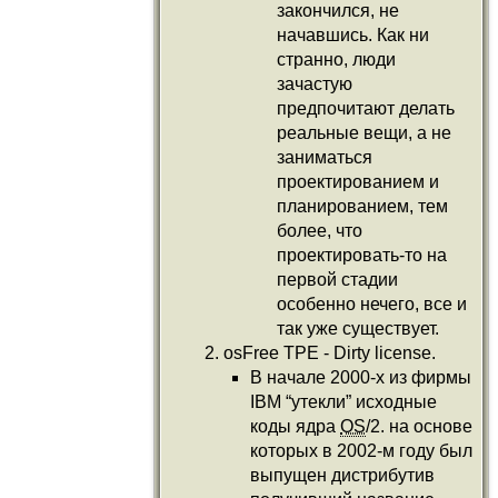
закончился, не
начавшись. Как ни
странно, люди
зачастую
предпочитают делать
реальные вещи, а не
заниматься
проектированием и
планированием, тем
более, что
проектировать-то на
первой стадии
особенно нечего, все и
так уже существует.
osFree TPE - Dirty license.
В начале 2000-х из фирмы
IBM “утекли” исходные
коды ядра
OS
/2. на основе
которых в 2002-м году был
выпущен дистрибутив