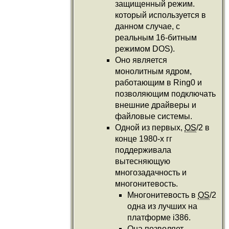
защищенный режим.
который используется в
данном случае, с
реальным 16-битным
режимом DOS).
Оно является
монолитным ядром,
работающим в Ring0 и
позволяющим подключать
внешние драйверы и
файловые системы.
Одной из первых,
OS
/2 в
конце 1980-х гг
поддерживала
вытесняющую
многозадачность и
многонитевость.
Многонитевость в
OS
/2
одна из лучших на
платформе i386.
Она позволяет