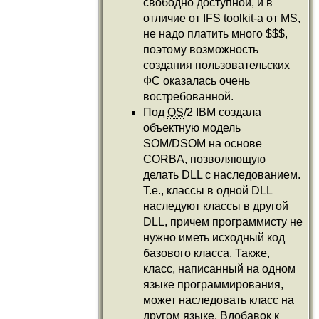
свободно доступной, и в
отличие от IFS toolkit-а от MS,
не надо платить много $$$,
поэтому возможность
создания пользовательских
ФС оказалась очень
востребованной.
Под
OS
/2 IBM создала
объектную модель
SOM/DSOM на основе
CORBA, позволяющую
делать DLL с наследованием.
Т.е., классы в одной DLL
наследуют классы в другой
DLL, причем программисту не
нужно иметь исходный код
базового класса. Также,
класс, написанный на одном
языке программирования,
может наследовать класс на
другом языке. Вдобавок к