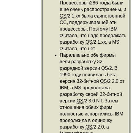
Процессоры i286 тогда были
еще очень распространены, и
OS
/2 1.xx была единственной
ОС, поддерживавшей эти
процессоры. Поэтому IBM
считала, что надо продолжать
разработку
OS
/2 1.xx, а MS
считала, что нет.
Параллельно обе фирмы
вели разработку 32-
разрядной версии
OS
/2. В
1990 году появилась бета-
версия 32-битной
OS
/2 2.0 от
IBM, а MS продолжала
разработку своей 32-битной
версии
OS
/2 3.0 NT. Затем
отношения обеих фирм
полностью испортились. IBM
продолжила в одиночку
разработку
OS
/2 2.0, а