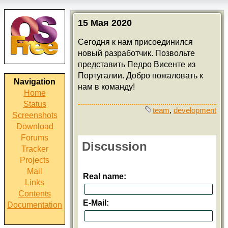
15 Мая 2020
Сегодня к нам присоединился
новый разработчик. Позвольте
представить Педро Висенте из
Португалии. Добро пожаловать к
Navigation
нам в команду!
Home
Status
team
,
development
Screenshots
Download
Forums
Discussion
Tracker
Projects
Mail
Real name:
Links
Contents
E-Mail:
Documentation